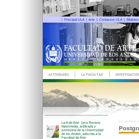
|
Principal ULA
|
Arte
|
Contactos ULA
|
Bibliote
Lic. en Artes 
Postgr