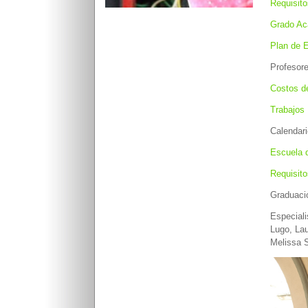
Requisito
Grado Aca
Plan de 
Profesor
Costos d
Trabajos
Calendari
Escuela 
Requisit
Graduació
Especial
Lugo, Lau
Melissa 