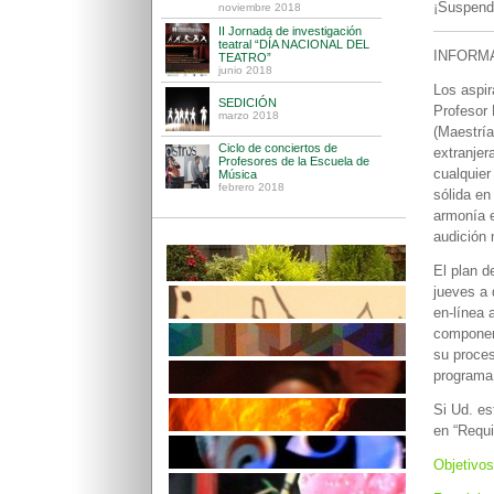
¡Suspendi
INFORM
Los aspir
Profesor 
(Maestría
extranjer
cualquier
sólida en
armonía e
audición
El plan d
jueves a 
en-línea 
component
su proces
programa
Si Ud. es
en “Requi
Objetivos